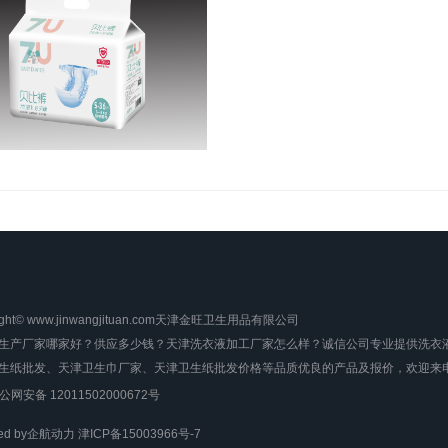
ight© www.jinwangjituan.com天津金旺卫生用品有限公司
生产厂家哪家好？供应多少钱？天津洗衣液加工厂家怎么样？诚信公司专业提供洗衣
生纸批发、天津卫生巾厂家、天津卫生纸批发价格等品质优良的产品及报价，欢迎来
公网安备 12011502000672号
ed by
企航动力
津ICP备15003966号-7