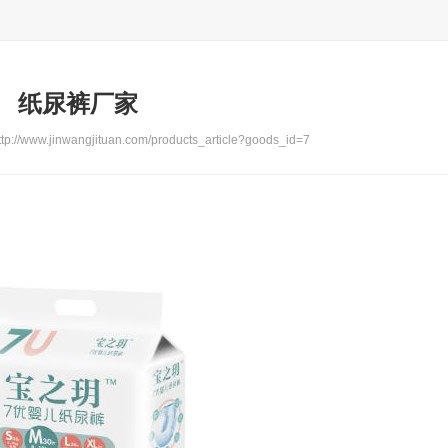
纸尿裤厂家
//www.jinwangjituan.com/products_article?goods_id=7